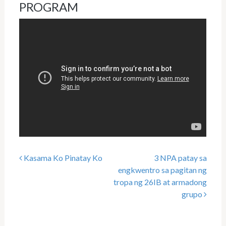
PROGRAM
Kasama Ko Pinatay Ko
3 NPA patay sa
Post navigation
engkwentro sa pagitan ng
tropa ng 26IB at armadong
grupo