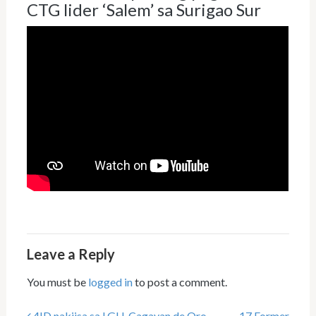
CTG lider ‘Salem’ sa Surigao Sur
Leave a Reply
You must be
logged in
to post a comment.
4ID nakiisa sa LGU-Cagayan de Oro
17 Former