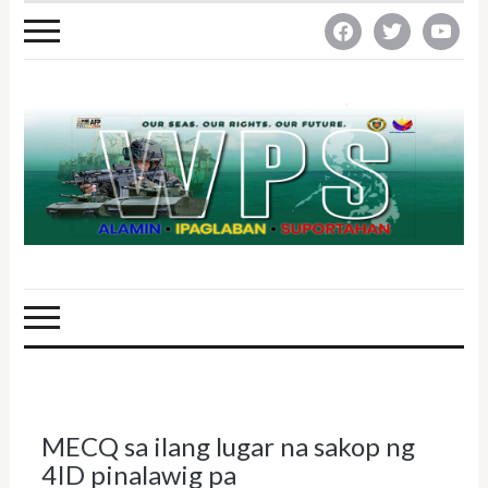
facebook
twitter
youtube
MECQ sa ilang lugar na sakop ng
4ID pinalawig pa